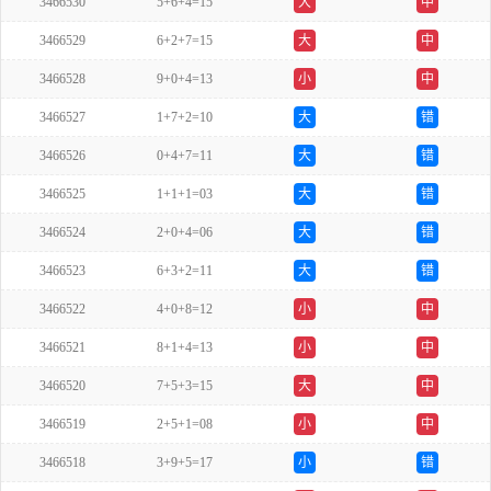
3466530
5+6+4=15
大
中
3466529
6+2+7=15
大
中
3466528
9+0+4=13
小
中
3466527
1+7+2=10
大
错
3466526
0+4+7=11
大
错
3466525
1+1+1=03
大
错
3466524
2+0+4=06
大
错
3466523
6+3+2=11
大
错
3466522
4+0+8=12
小
中
3466521
8+1+4=13
小
中
3466520
7+5+3=15
大
中
3466519
2+5+1=08
小
中
3466518
3+9+5=17
小
错