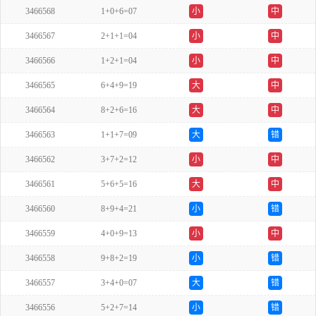
3466568
1+0+6=07
小
中
3466567
2+1+1=04
小
中
3466566
1+2+1=04
小
中
3466565
6+4+9=19
大
中
3466564
8+2+6=16
大
中
3466563
1+1+7=09
大
错
3466562
3+7+2=12
小
中
3466561
5+6+5=16
大
中
3466560
8+9+4=21
小
错
3466559
4+0+9=13
小
中
3466558
9+8+2=19
小
错
3466557
3+4+0=07
大
错
3466556
5+2+7=14
小
错