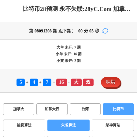
比特币28预测 永不失联:28yC.Com 加拿大预测-PC预测|加拿大pc在线|加拿大28在线预测网|jnd2.8咪牌_专注研究在线加拿大预测！
第
08091208
期 距下期：
00
分
03
秒
大单
未开:
7
期
小单
未开:
16
期
小双
未开:
2
期
5
4
7
16
大
双
咪牌
+
+
=
-
加拿大
加拿大西
台湾
比特币
狻猊算法
朱雀算法
杀神算法