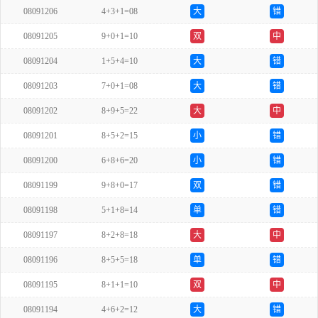
08091206
4+3+1=08
大
错
08091205
9+0+1=10
双
中
08091204
1+5+4=10
大
错
08091203
7+0+1=08
大
错
08091202
8+9+5=22
大
中
08091201
8+5+2=15
小
错
08091200
6+8+6=20
小
错
08091199
9+8+0=17
双
错
08091198
5+1+8=14
单
错
08091197
8+2+8=18
大
中
08091196
8+5+5=18
单
错
08091195
8+1+1=10
双
中
08091194
4+6+2=12
大
错