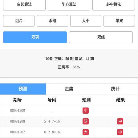
白起算法
毕方算法
必中算法
组合
杀组
大小
单双
双项
双组
100期 正确：56 期 错误：44 期
正确率：56%
预测
走势
统计
期号
号码
预测
结果
08091209
---
小
---
08091208
5+4+7=16
双
中
08091207
6+2+8=16
大
中