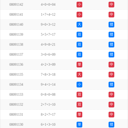
08091142
4+0+0=04
小
中
08091141
1+7+4=12
小
中
08091140
9+0+3=12
大
错
08091139
5+5+7=17
双
错
08091138
4+9+8=21
双
错
08091137
3+0+6=09
双
错
08091136
4+2+3=09
单
中
08091135
7+8+3=18
大
中
08091134
9+4+1=14
小
错
08091133
0+8+0=08
双
中
08091132
2+7+1=10
双
中
08091131
8+2+7=17
单
中
08091130
6+1+3=10
单
错