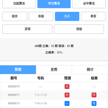
白起算法
毕方算法
必中算法
组合
杀组
大小
单双
双项
双组
100期 正确：55 期 错误：45 期
正确率：55%
预测
走势
统计
期号
号码
预测
结果
08090076
---
大
---
双
08090075
7+1+7=15
大
中
08090074
7+8+1=16
小
错