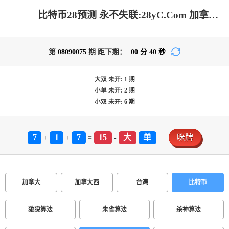
比特币28预测 永不失联:28yC.Com 加拿大预测-PC预测|加拿大pc在线|加拿大28在线预测网|jnd2.8咪牌_专注研究在线加拿大预测！
第
08090075
期 距下期：
00
分
40
秒
大双
未开:
1
期
小单
未开:
2
期
小双
未开:
6
期
7
1
7
15
大
单
咪牌
+
+
=
-
加拿大
加拿大西
台湾
比特币
狻猊算法
朱雀算法
杀神算法