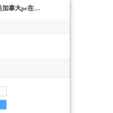
加拿大西28预测 永不失联:28yC.Com 加拿大预测-PC预测|加拿大pc在线|加拿大28在线预测网|jnd2.8咪牌_专注研究在线加拿大预测！