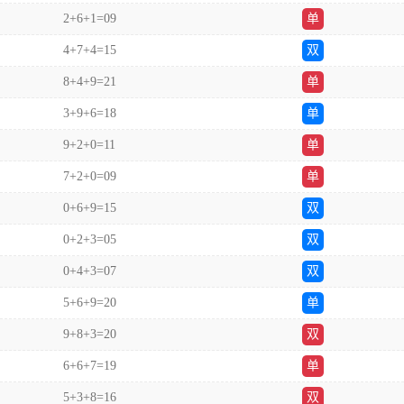
2+6+1=09
单
4+7+4=15
双
8+4+9=21
单
3+9+6=18
单
9+2+0=11
单
7+2+0=09
单
0+6+9=15
双
0+2+3=05
双
0+4+3=07
双
5+6+9=20
单
9+8+3=20
双
6+6+7=19
单
5+3+8=16
双