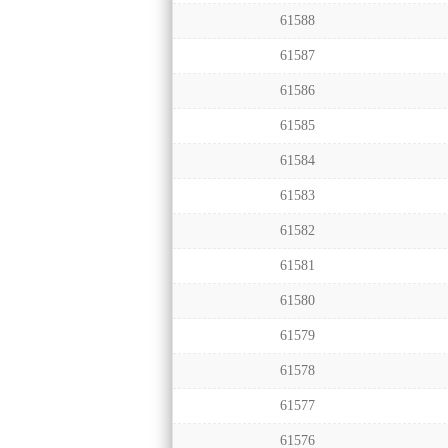
61588
61587
61586
61585
61584
61583
61582
61581
61580
61579
61578
61577
61576