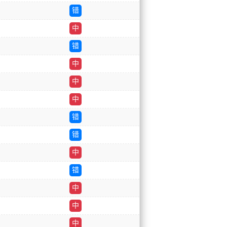
错
中
错
中
中
中
错
错
中
错
中
中
中