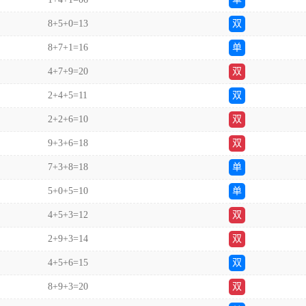
8+5+0=13
双
8+7+1=16
单
4+7+9=20
双
2+4+5=11
双
2+2+6=10
双
9+3+6=18
双
7+3+8=18
单
5+0+5=10
单
4+5+3=12
双
2+9+3=14
双
4+5+6=15
双
8+9+3=20
双