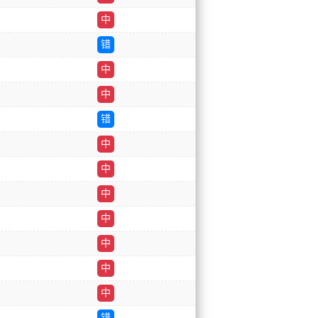
中
错
中
中
错
中
中
中
中
中
中
中
错