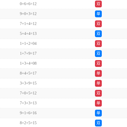
0+6+6=12
双
9+0+3=12
单
7+1+4=12
双
5+4+4=13
双
1+1+2=04
双
1+7+9=17
双
1+3+4=08
双
8+4+5=17
单
3+3+9=15
单
7+0+5=12
双
7+3+3=13
单
9+1+6=16
单
8+2+5=15
双