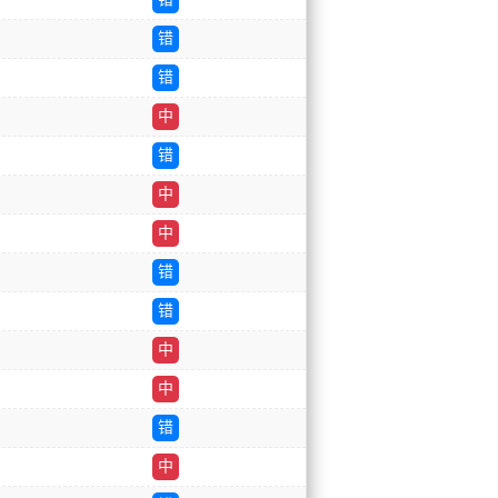
错
错
中
错
中
中
错
错
中
中
错
中