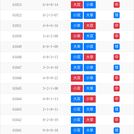
61853
6+0+8=14
大双
小单
中
61852
0+2+5=07
小双
大单
错
61851
4+6+6=16
小单
大双
中
61850
3+4+2=09
小单
大双
中
61849
8+0+1=09
大单
小双
错
61848
4+8+3=15
小双
大单
中
61847
3+3+4=10
大双
小单
错
61846
4+9+9=22
大双
小单
中
61845
5+2+1=08
小双
大单
中
61844
4+8+1=13
大双
小单
中
61843
2+1+8=11
小双
大单
错
61842
9+2+8=19
小双
大单
中
61841
9+0+9=18
小双
大单
错