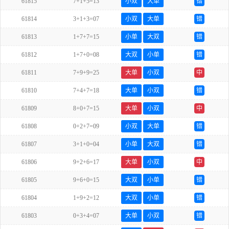
61815
7+1+5=13
小双
大单
错
61814
3+1+3=07
小双
大单
错
61813
1+7+7=15
小单
大双
错
61812
1+7+0=08
大双
小单
错
61811
7+9+9=25
大单
小双
中
61810
7+4+7=18
大单
小双
错
61809
8+0+7=15
大单
小双
中
61808
0+2+7=09
小双
大单
错
61807
3+1+0=04
小单
大双
错
61806
9+2+6=17
大单
小双
中
61805
9+6+0=15
大双
小单
错
61804
1+9+2=12
大双
小单
错
61803
0+3+4=07
大单
小双
错