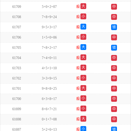
单
大
61709
5+0+2=07
殺
中
单
小
61708
7+8+9=24
殺
中
双
大
61707
9+5+3=17
殺
错
单
小
61706
1+5+0=06
殺
中
单
大
61705
7+8+2=17
殺
错
单
大
61704
7+4+0=11
殺
中
单
大
61703
4+5+1=10
殺
中
双
小
61702
3+3+9=15
殺
中
单
大
61701
9+8+8=25
殺
中
双
小
61700
6+3+8=17
殺
中
单
小
61699
8+6+7=21
殺
中
单
大
61698
0+1+7=08
殺
中
单
小
61697
5+2+6=13
殺
错