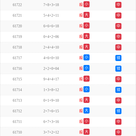
小
61722
7+8+3=18
殺
中
单
大
61721
5+4+2=11
殺
中
单
小
61720
6+6+6=18
殺
中
单
大
61719
0+4+2=06
殺
中
双
大
61718
2+4+4=10
殺
中
单
小
61717
4+6+0=10
殺
错
双
小
61716
2+2+0=04
殺
错
双
小
61715
9+4+4=17
殺
中
双
小
61714
1+3+8=12
殺
错
双
大
61713
0+1+9=10
殺
中
单
大
61712
2+7+6=15
殺
错
单
小
61711
6+7+3=16
殺
中
单
大
61710
3+7+2=12
殺
中