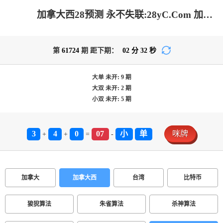
加拿大西28预测 永不失联:28yC.Com 加拿大预测-PC预测|加拿大pc在线|加拿大28在线预测网|jnd2.8咪牌_专注研究在线加拿大预测！
第
61724
期 距下期：
02
分
32
秒
大单
未开:
9
期
大双
未开:
2
期
小双
未开:
5
期
3
4
0
07
小
单
咪牌
+
+
=
-
加拿大
加拿大西
台湾
比特币
狻猊算法
朱雀算法
杀神算法