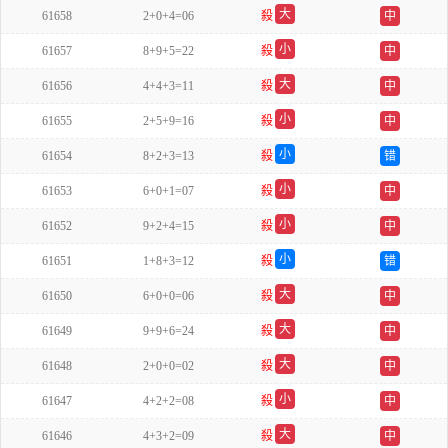
大
61658
2+0+4=06
殺
中
单
小
61657
8+9+5=22
殺
中
双
大
61656
4+4+3=11
殺
中
单
小
61655
2+5+9=16
殺
中
单
小
61654
8+2+3=13
殺
错
单
小
61653
6+0+1=07
殺
中
双
小
61652
9+2+4=15
殺
中
单
小
61651
1+8+3=12
殺
错
双
大
61650
6+0+0=06
殺
中
单
大
61649
9+9+6=24
殺
中
单
大
61648
2+0+0=02
殺
中
单
小
61647
4+2+2=08
殺
中
单
大
61646
4+3+2=09
殺
中