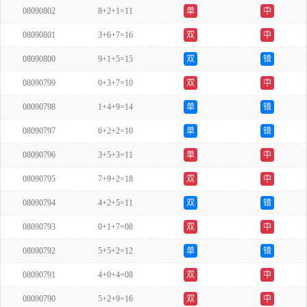
08090802
8+2+1=11
单
中
08090801
3+6+7=16
双
中
08090800
9+1+5=15
双
错
08090799
0+3+7=10
双
中
08090798
1+4+9=14
单
错
08090797
6+2+2=10
单
错
08090796
3+5+3=11
单
中
08090795
7+9+2=18
双
中
08090794
4+2+5=11
双
错
08090793
0+1+7=08
双
中
08090792
5+5+2=12
单
错
08090791
4+0+4=08
双
中
08090790
5+2+9=16
双
中