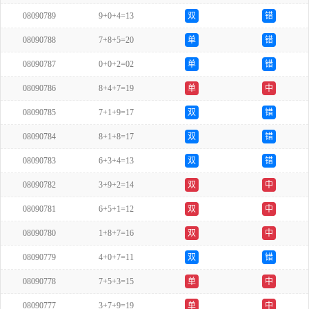
08090789
9+0+4=13
双
错
08090788
7+8+5=20
单
错
08090787
0+0+2=02
单
错
08090786
8+4+7=19
单
中
08090785
7+1+9=17
双
错
08090784
8+1+8=17
双
错
08090783
6+3+4=13
双
错
08090782
3+9+2=14
双
中
08090781
6+5+1=12
双
中
08090780
1+8+7=16
双
中
08090779
4+0+7=11
双
错
08090778
7+5+3=15
单
中
08090777
3+7+9=19
单
中