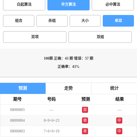
白起算法
毕方算法
必中算法
组合
杀组
大小
单双
双项
双组
100期 正确：43 期 错误：57 期
正确率：43%
预测
走势
统计
期号
号码
预测
结果
08090805
---
双
---
08090804
8+9+6=23
单
中
08090803
7+6+6=19
单
中