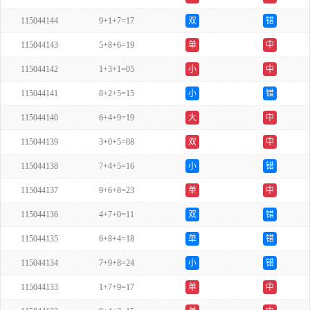
115044144
9+1+7=17
双
错
115044143
5+8+6=19
单
中
115044142
1+3+1=05
小
中
115044141
8+2+5=15
小
错
115044140
6+4+9=19
大
中
115044139
3+0+5=08
双
中
115044138
7+4+5=16
小
错
115044137
9+6+8=23
单
中
115044136
4+7+0=11
双
错
115044135
6+8+4=18
单
错
115044134
7+9+8=24
小
错
115044133
1+7+9=17
单
中