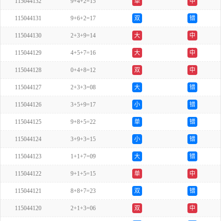
115044132
9+4+2=15
单
中
115044131
9+6+2=17
双
错
115044130
2+3+9=14
大
中
115044129
4+5+7=16
大
中
115044128
0+4+8=12
双
中
115044127
2+3+3=08
大
错
115044126
3+5+9=17
小
错
115044125
9+8+5=22
单
错
115044124
3+9+3=15
小
错
115044123
1+1+7=09
大
错
115044122
9+1+5=15
单
中
115044121
8+8+7=23
双
错
115044120
2+1+3=06
双
中