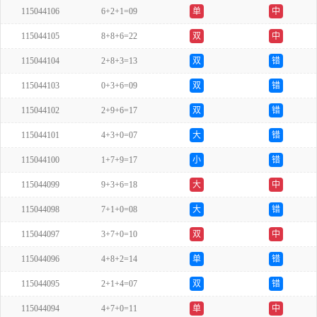
115044106
6+2+1=09
单
中
115044105
8+8+6=22
双
中
115044104
2+8+3=13
双
错
115044103
0+3+6=09
双
错
115044102
2+9+6=17
双
错
115044101
4+3+0=07
大
错
115044100
1+7+9=17
小
错
115044099
9+3+6=18
大
中
115044098
7+1+0=08
大
错
115044097
3+7+0=10
双
中
115044096
4+8+2=14
单
错
115044095
2+1+4=07
双
错
115044094
4+7+0=11
单
中