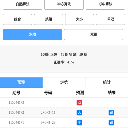
白起算法
毕方算法
必中算法
组合
杀组
大小
单双
双项
双组
100期 正确：41 期 错误：59 期
正确率：41%
预测
走势
统计
期号
号码
预测
结果
115044173
---
双
---
115044172
2+6+3=11
大
错
115044171
9+6+8=23
小
错