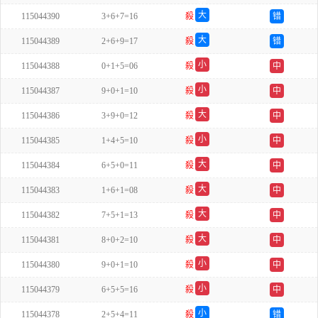
双
大
115044390
3+6+7=16
殺
错
双
大
115044389
2+6+9=17
殺
错
单
小
115044388
0+1+5=06
殺
中
单
小
115044387
9+0+1=10
殺
中
单
大
115044386
3+9+0=12
殺
中
单
小
115044385
1+4+5=10
殺
中
单
大
115044384
6+5+0=11
殺
中
双
大
115044383
1+6+1=08
殺
中
单
大
115044382
7+5+1=13
殺
中
双
大
115044381
8+0+2=10
殺
中
单
小
115044380
9+0+1=10
殺
中
单
小
115044379
6+5+5=16
殺
中
单
小
115044378
2+5+4=11
殺
错