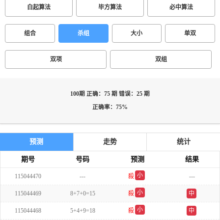
白起算法
毕方算法
必中算法
组合
杀组
大小
单双
双项
双组
100期 正确：75 期 错误：25 期
正确率：75%
预测
走势
统计
期号
号码
预测
结果
小
115044470
---
殺
---
双
小
115044469
8+7+0=15
殺
中
单
小
115044468
5+4+9=18
殺
中
双