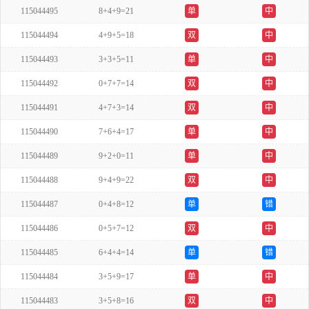
115044495
8+4+9=21
单
中
115044494
4+9+5=18
双
中
115044493
3+3+5=11
单
中
115044492
0+7+7=14
双
中
115044491
4+7+3=14
双
中
115044490
7+6+4=17
单
中
115044489
9+2+0=11
单
中
115044488
9+4+9=22
双
中
115044487
0+4+8=12
单
错
115044486
0+5+7=12
双
中
115044485
6+4+4=14
单
错
115044484
3+5+9=17
单
中
115044483
3+5+8=16
双
中